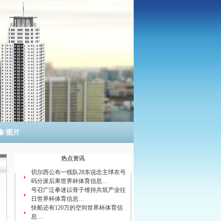
像/图片
热点资讯
切尔西公布一线队28东说念主球衣号
码分派后果世界杯体育信息…
号召广泛拳迷以骨子维持共筑产业往
日世界杯体育信息…
快船还有120万的空间世界杯体育信
息…