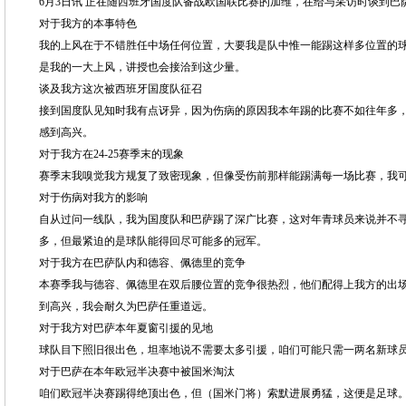
6月3日讯 正在随西班牙国度队备战欧国联比赛的加维，在给与采访时谈到巴
对于我方的本事特色
我的上风在于不错胜任中场任何位置，大要我是队中惟一能踢这样多位置的球员
是我的一大上风，讲授也会接洽到这少量。
谈及我方这次被西班牙国度队征召
接到国度队见知时我有点讶异，因为伤病的原因我本年踢的比赛不如往年多
感到高兴。
对于我方在24-25赛季末的现象
赛季末我嗅觉我方规复了致密现象，但像受伤前那样能踢满每一场比赛，我
对于伤病对我方的影响
自从过问一线队，我为国度队和巴萨踢了深广比赛，这对年青球员来说并不
多，但最紧迫的是球队能得回尽可能多的冠军。
对于我方在巴萨队内和德容、佩德里的竞争
本赛季我与德容、佩德里在双后腰位置的竞争很热烈，他们配得上我方的出
到高兴，我会耐久为巴萨任重道远。
对于我方对巴萨本年夏窗引援的见地
球队目下照旧很出色，坦率地说不需要太多引援，咱们可能只需一两名新球
对于巴萨在本年欧冠半决赛中被国米淘汰
咱们欧冠半决赛踢得绝顶出色，但（国米门将）索默进展勇猛，这便是足球