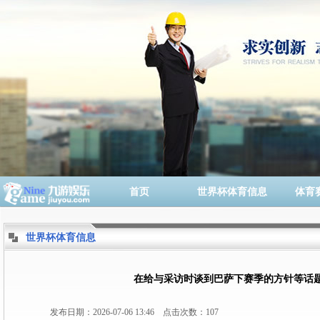
首页
世界杯体育信息
体育
世界杯体育信息
在给与采访时谈到巴萨下赛季的方针等话
发布日期：2026-07-06 13:46 点击次数：107