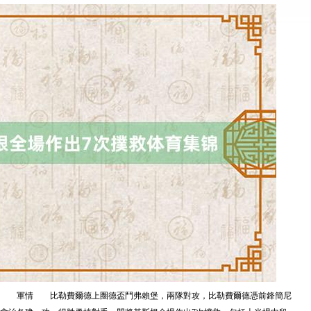
 軍情 比勒費爾德上圈德盃鬥弗賴堡，兩隊對攻，比勒費爾德憑前鋒簡尼