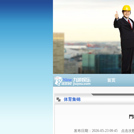
首页
体育集锦
門
发布日期：2026-05-23 09:45 点击次