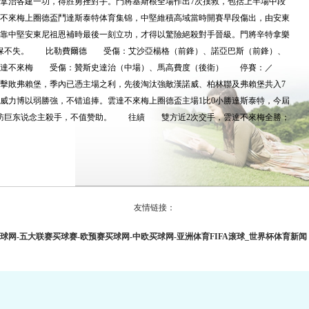
蘭拿治各建一功，得胜勇挫對手。門將基斯根全場作出7次撲救，包括上半場中段
不來梅上圈德盃鬥達斯泰特体育集锦，中堅維積高域當時開賽早段傷出，由安東
靠中堅安東尼祖恩補時最後一刻立功，才得以驚險絕殺對手晉級。門將辛特拿樂
力保不失。 比勒費爾德 受傷：艾沙亞楊格（前鋒）、諾亞巴斯（前鋒）、
雲達不來梅 受傷：贊斯史達治（中場）、馬高費度（後衛） 停賽：／
擊敗弗賴堡，季內已憑主場之利，先後淘汰強敵漢諾威、柏林聯及弗賴堡共入7
威力博以弱勝強，不错追捧。雲達不來梅上圈德盃主場1比0小勝達斯泰特，今屆
出訪巨东说念主殺手，不值赞助。 往績 雙方近2次交手，雲達不來梅全勝；
友情链接：
球网-五大联赛买球赛-欧预赛买球网-中欧买球网-亚洲体育FIFA滚球_世界杯体育新闻