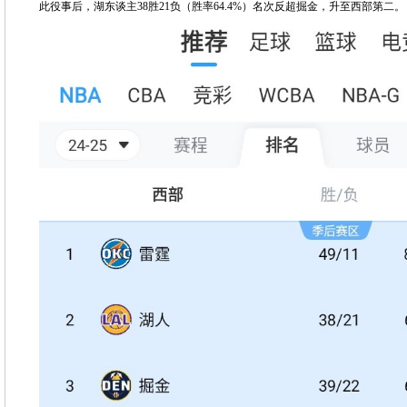
此役事后，湖东谈主38胜21负（胜率64.4%）名次反超掘金，升至西部第二。