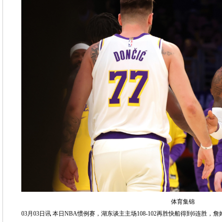
体育集锦
03月03日讯 本日NBA惯例赛，湖东谈主主场108-102再胜快船得到6连胜，