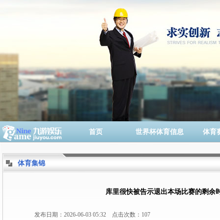
首页
世界杯体育信息
体育
体育集锦
库里很快被告示退出本场比赛的剩余
发布日期：2026-06-03 05:32 点击次数：107