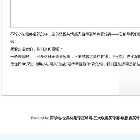
不论小法最终遴荐怎样，这份坚捏与情感齐值得寰球点赞难得——它辅导我们
憾！
亲爱的读者们，你们奈何看呢？
一谈聊聊吧——可爱这种正能量故事，不要健忘点赞存眷我，下次热门连接深
留住评申诉说“辅助小法回巢”如故“期待新冒险”体育集锦，我们互能源即是最
Powered by
买球站-世界杯足球压球网-五大联赛买球赛-欧预赛买球网