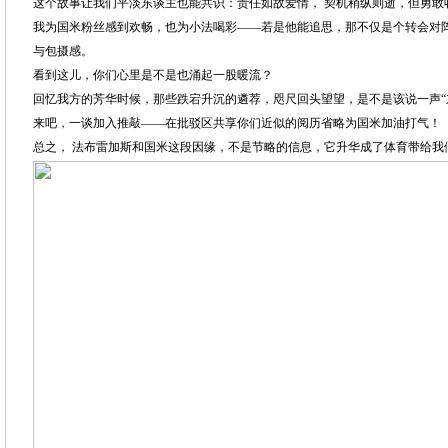
这个故事让我们平淡东谈主也能共识：责任如故爱情， 契机稍纵则逝，但勇敢
我为国米粉丝感到欢畅，也为小法喝彩——若是他能追思，那不仅是个转会对
与包摄感。
看到这儿，你们心里是不是也涌起一股暖流？
回忆我方的芳华时候，那些跌宕升沉的遴荐，咫尺回头望望，是不是该说一声“
来吧，一谈加入推敲——在批驳区共享你们近似的阅历省略为国米加油打气！
总之， 法布雷加斯和国米这段因缘，不是节略的信息，它升华成了体育带给我