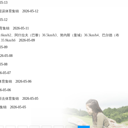
5-13
阻误体育集锦
2026-05-12
5-12
育集锦
2026-05-11
m/h2、阿什拉夫（巴黎）36.5km/h3、努内斯（曼城）36.3km/h4、巴尔德（布
.9km/h6
2026-05-09
5-09
6-05-08
5-08
-05-07
体育集锦
2026-05-06
-05-06
而去体育集锦
2026-05-05
集锦
2026-05-05