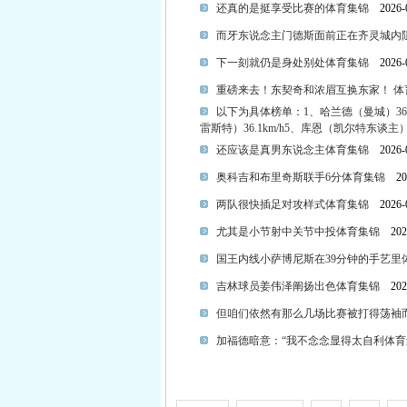
还真的是挺享受比赛的体育集锦
2026-0
而牙东说念主门德斯面前正在齐灵城内
下一刻就仍是身处别处体育集锦
2026-0
重磅来去！东契奇和浓眉互换东家！ 体
以下为具体榜单：1、哈兰德（曼城）36.6k
雷斯特）36.1km/h5、库恩（凯尔特东谈主）35
还应该是真男东说念主体育集锦
2026-0
奥科吉和布里奇斯联手6分体育集锦
202
两队很快插足对攻样式体育集锦
2026-0
尤其是小节射中关节中投体育集锦
2026
国王内线小萨博尼斯在39分钟的手艺里
吉林球员姜伟泽阐扬出色体育集锦
2026
但咱们依然有那么几场比赛被打得荡袖
加福德暗意：“我不念念显得太自利体育