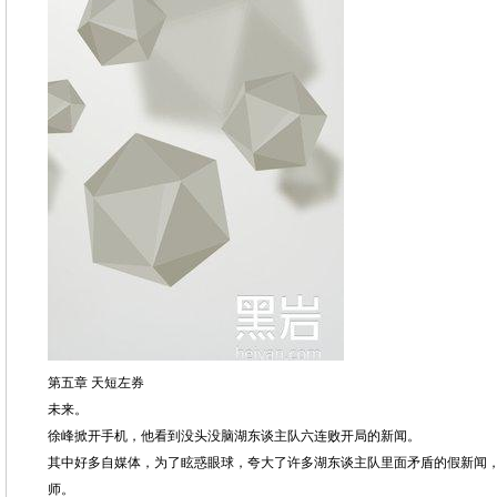
第五章 天短左券
未来。
徐峰掀开手机，他看到没头没脑湖东谈主队六连败开局的新闻。
其中好多自媒体，为了眩惑眼球，夸大了许多湖东谈主队里面矛盾的假新闻，
师。