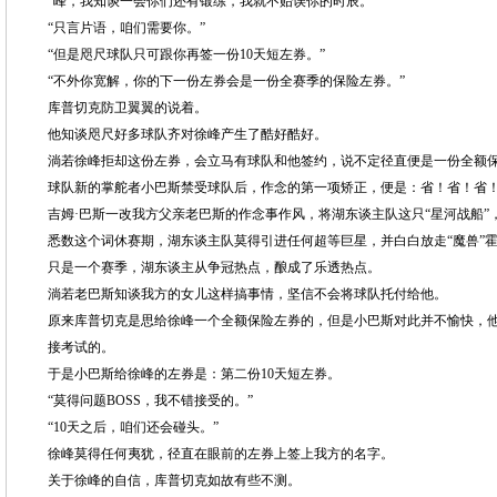
“峰，我知谈一会你们还有锻练，我就不贻误你的时辰。”
“只言片语，咱们需要你。”
“但是咫尺球队只可跟你再签一份10天短左券。”
“不外你宽解，你的下一份左券会是一份全赛季的保险左券。”
库普切克防卫翼翼的说着。
他知谈咫尺好多球队齐对徐峰产生了酷好酷好。
淌若徐峰拒却这份左券，会立马有球队和他签约，说不定径直便是一份全额
球队新的掌舵者小巴斯禁受球队后，作念的第一项矫正，便是：省！省！省
吉姆·巴斯一改我方父亲老巴斯的作念事作风，将湖东谈主队这只“星河战船”，
悉数这个词休赛期，湖东谈主队莫得引进任何超等巨星，并白白放走“魔兽”
只是一个赛季，湖东谈主从争冠热点，酿成了乐透热点。
淌若老巴斯知谈我方的女儿这样搞事情，坚信不会将球队托付给他。
原来库普切克是思给徐峰一个全额保险左券的，但是小巴斯对此并不愉快，
接考试的。
于是小巴斯给徐峰的左券是：第二份10天短左券。
“莫得问题BOSS，我不错接受的。”
“10天之后，咱们还会碰头。”
徐峰莫得任何夷犹，径直在眼前的左券上签上我方的名字。
关于徐峰的自信，库普切克如故有些不测。