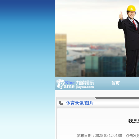
首页
体育录像/图片
我是
发布日期：2026-05-12 04:00 点击次