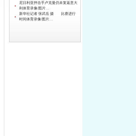
尼日利亚抨击手卢克曼仍未复返意大
利体育录像/图片…
新华社记者 张武岳 摄 比赛进行
时间体育录像/图片…