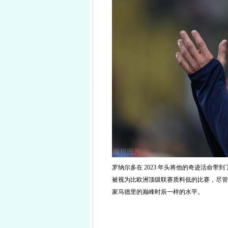
罗纳尔多在 2023 年头将他的奇迹活命
被视为比欧洲顶级联赛质料低的比赛，尽管他
家马德里的巅峰时辰一样的水平。