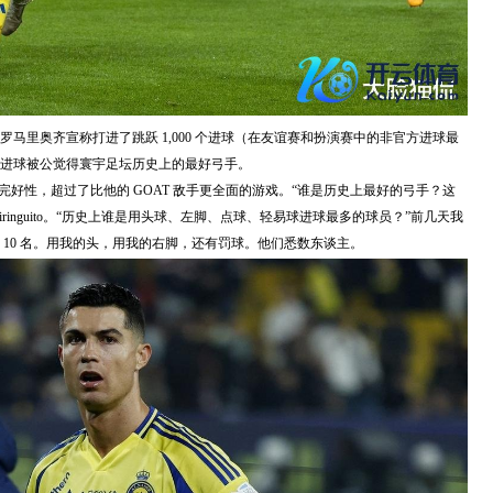
马里奥齐宣称打进了跳跃 1,000 个进球（在友谊赛和扮演赛中的非官方进球最
 个进球被公觉得寰宇足坛历史上的最好弓手。
完好性，超过了比他的 GOAT 敌手更全面的游戏。“谁是历史上最好的弓手？这
hiringuito。“历史上谁是用头球、左脚、点球、轻易球进球最多的球员？”前几天我
10 名。用我的头，用我的右脚，还有罚球。他们悉数东谈主。