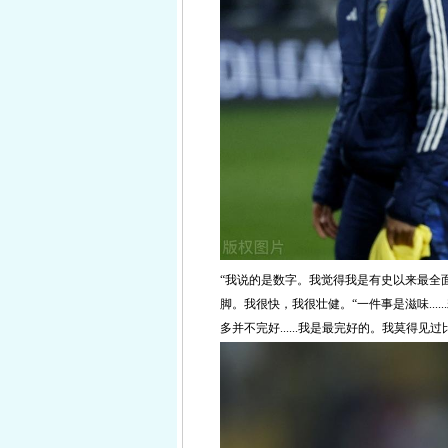
“我说的是数字。我觉得我是有史以来最全
脚。我很快，我很壮健。“一件事是滋味..
多并不完好......我是最完好的。我莫得