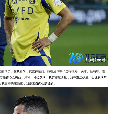
面的球员。在我看来，我觉得是我。我在足球中作念得很好：头球、轻易球、左
....若是你心爱梅西、贝利、马拉多纳，我贯穿这少量，我尊重这少量。但说罗纳尔
见过比我更好的东谈主，我是发自内心肠说的。