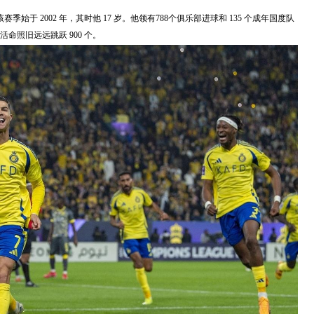
季始于 2002 年，其时他 17 岁。他领有788个俱乐部进球和 135 个成年国度队
命照旧远远跳跃 900 个。