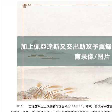
軍情 吉達艾阿里上仗聯賽作念客續排「4-2-3-1」陣式，貴價弓手艾