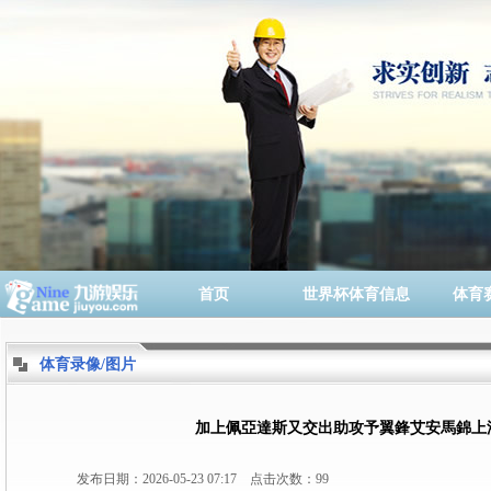
首页
世界杯体育信息
体育
体育录像/图片
加上佩亞達斯又交出助攻予翼鋒艾安馬錦上
发布日期：2026-05-23 07:17 点击次数：99