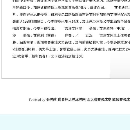
列斯後上营救，羅拔圖法明奴已不鄙人半季聯賽註冊名單內。球隊全場控球
早開缺口後，加連奴補時錦上添花体育录像/图片，贏波而回。 艾卡迪沙上仗聯
片，奧巴好意思揚停賽，祖利安昆奴路斯跟由吉達艾阿里加盟的艾施利配合
先射入12碼打開缺口，今季聯賽已攻入14球，加上佩亞達斯又交出助攻予翼
揚波監期滿，今場不错復出。 吉達艾阿里 受傷：艾馬查特（中場）
沙 受傷：艾施利（前鋒） 停賽：／ 近況 吉達艾阿里上仗聯賽作念客
勝，贴近前哨；近期聯賽主場火力甚猛，加向前鋒級數相當，今場必以攻為守
7場聯賽6勝1和，仍力爭上游；客場戰績出色，火力尤勝主場，鋒將把捏
近3次交手，勝和負各1；艾卡迪沙前次勝1比0。
Powered by
买球站-世界杯足球压球网-五大联赛买球赛-欧预赛买球网