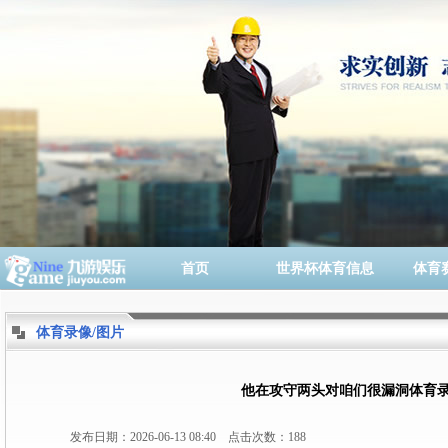
首页
世界杯体育信息
体育
体育录像/图片
他在攻守两头对咱们很漏洞体育录
发布日期：2026-06-13 08:40 点击次数：188