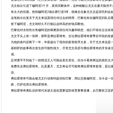
尤文租出引进了穆阿尼5个月，莫得买断条件，这种相貌让尤文在夏天险些不
有太大的但愿。然则穆阿尼2场比赛打进3球，很难念念象尤文总监琼托利会
这笔租出往复关于尤文来说莫得任何过去的聘用，巴黎也有在穆阿尼归队后重新
签下穆阿尼，尤文则经久不行能以这样高的价钱买断他。
巴黎也对永恒性出售穆阿尼的琢磨莫得任何兴趣和联想，他们不错在过去依
尤文手头上有一张牌，那即是弗拉霍维奇。岂论弗拉霍维奇赛季后半段的发扬
为他的条约还剩下一年，年薪超出了现存的薪资程序太多，关于尤文来说是
基耶萨的故事再次发生的可能性很大，尽管尤文高层与弗拉霍维奇的牙东谈
成。
足球寰宇不到临了一刻情况王人可能会发生变化，但当今看来两边的差距太
免费失去弗拉霍维奇。比及夏天，尤文将会尽可能将弗拉霍维奇套现，是以
迫。
弗拉霍维奇可能会被尤文行动筹码提供给巴黎，用以交换穆阿尼，当今这一
路，巴萨也突出弗拉霍维奇。
弗拉霍维奇离队后的替代东谈主选也需要堤防体育赛事直播，从巴黎前卫贡萨