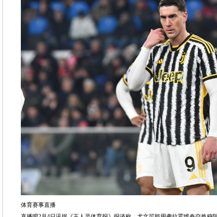
体育赛事直播
直播吧2月4日讯据《王人灵体育报》报谈称，尤文可能用弗拉霍维奇交换穆阿