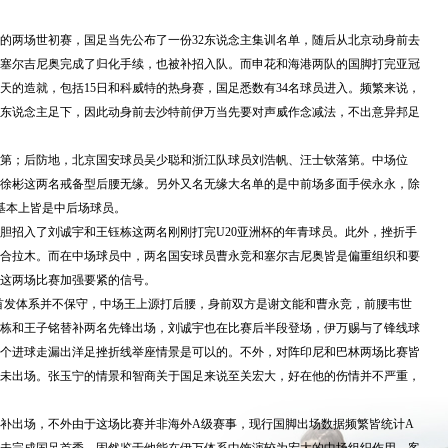
的两场世初赛，国足当先公布了一份32东说念主集训名单，随后从北京动身前去
塞尔吉尼奥完成了归化手续，也被补招入队。而申花和海港两队的国脚打完亚冠
天的造就，包括15日和科威特的热身赛，国足悉数有34名球员进入。频繁来说，
7东说念主足下，因此动身前去沙特前伊万当先要对声威作念减法，不出意异邦足
第；后防地，北京国安球员吴少聪和浙江队球员刘浩帆、汪士钦落第。中场位
徐彬这两名戒备型后腰无缘。另外又名无缘大名单的是中前场多面手侯永永，除
基本上皆是中后场球员。
斗胆招入了刘诚宇和王钰栋这两名刚刚打完U20亚洲杯的年青球员。此外，挫折手
合拉木。而在中场球员中，两名国安球员曹永竞和塞尔吉尼奥皆是偏重组织和要
这两场比赛加强要紧的信号。
的首发体系并不保守，中场王上源打后腰，身前双方是谢文能和曹永竞，前腰韦世
栋和王子铭替补两名先锋出场，刘诚宇也在比赛后半段登场，伊万赐与了锋线球
个进球走漏出洋足挫折线举座情景是可以的。不外，对阵印尼和巴林两场比赛皆
未出场。张玉宁的情景和智商关于国足来说至关宏大，好在他的伤情并不严重，
补出场，不外由于这场比赛并非海外A级赛事，现行国脚出场数据频繁皆统计A
未完成国足首秀。固然鉴于他能在伊万体系中饰演较为宏大的中场组织作用，客