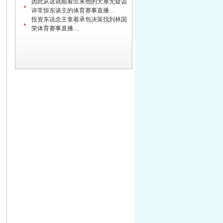
因此从这就能看出来他的天禀无疑诟
谇常惊东谈主的体育赛事直播…
投资东说念主拿着承包决策找到林国
荣体育赛事直播…