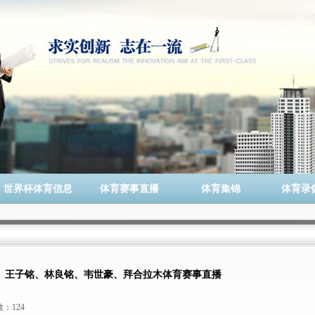
世界杯体育信息
体育赛事直播
体育集锦
体育录
、王子铭、林良铭、韦世豪、拜合拉木体育赛事直播
数：124