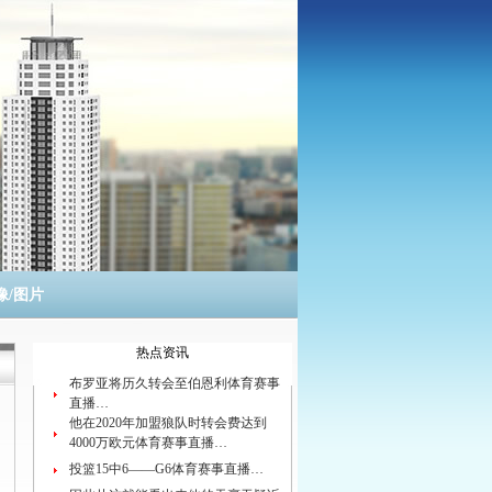
像/图片
热点资讯
布罗亚将历久转会至伯恩利体育赛事
直播…
他在2020年加盟狼队时转会费达到
4000万欧元体育赛事直播…
投篮15中6——G6体育赛事直播…