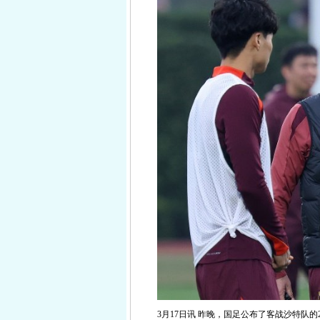
3月17日讯 昨晚，国足公布了客战沙特队